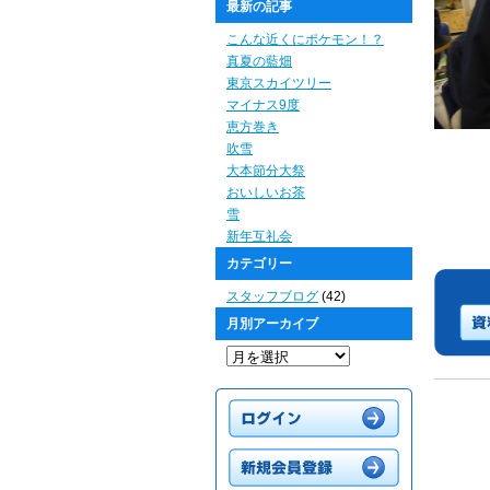
最新の記事
こんな近くにポケモン！？
真夏の藍畑
東京スカイツリー
マイナス9度
恵方巻き
吹雪
大本節分大祭
おいしいお茶
雪
新年互礼会
カテゴリー
スタッフブログ
(42)
月別アーカイブ