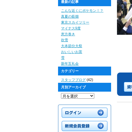
最新の記事
こんな近くにポケモン！？
真夏の藍畑
東京スカイツリー
マイナス9度
恵方巻き
吹雪
大本節分大祭
おいしいお茶
雪
新年互礼会
カテゴリー
スタッフブログ
(42)
月別アーカイブ